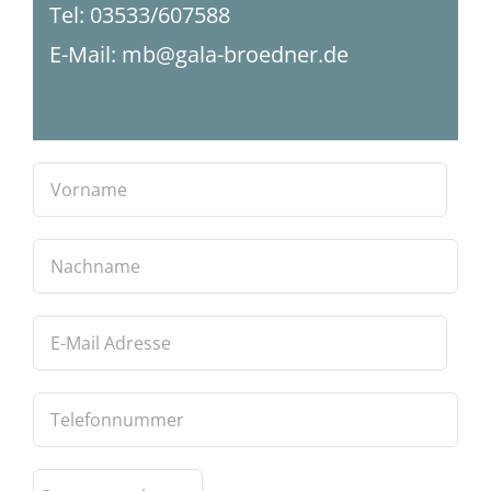
Tel: 03533/607588
E-Mail:
mb@gala-broedner.de
Bitt